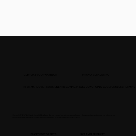
GEBRUIKSVOORWAARDEN
PRIVACYVERKLARING
INFORMATIE OVER COOKIES
KENNISGEVING INZAKE DE WET OP DE GEGEVENSBESCHERMING
Copyright © 2N/A26 Ducati Motor Holding S.p.A – Een vennootschap met één aandeelhouder – Een vennootschap die onder het beheer en de
coördinatie van AUDI AG valt. Alle rechten voorbehouden. BTW-nummer N/A511387N/A967
DUCATI MOTORFIETS
SCRAMBLER DUCATI