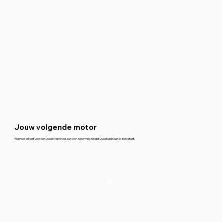
Jouw volgende motor
Wanneer je kiest voor een Ducati Approved, kun je er zeker van zijn dat Ducati altijd aan je zijde staat.