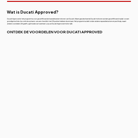
Wat is Ducati Approved?
Ducati Approved is het programma voor gecertificeerde tweedehandsmotoren van Ducati. Alleen geselecteerde Ducati motoren worden gecertificeerd nadat ze een
grondige technische controle op basis van een checklist met 35 punten hebben doorstaan. Het programma dekt onder andere reparatiekosten en pechhulp, naast
andere voordelen. Dit geeft u gemoedsrust wanneer u op uw Ducati Approved motor rijdt.
ONTDEK DE VOORDELEN VOOR DUCATI APPROVED